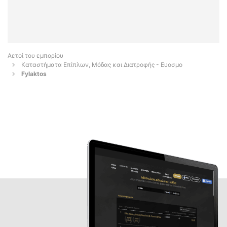
Αετοί του εμπορίου
Καταστήματα Επίπλων, Μόδας και Διατροφής - Ευοσμο
Fylaktos