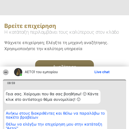
Βρείτε επιχείρηση
Η κατάταξη περιλαμβάνει τους καλύτερους στον κλάδο
Ψάχνετε επιχείρηση; Ελέγξτε τη μηχανή αναζήτησης.
Χρησιμοποιήστε την καλύτερη υπηρεσία
Αναζήτηση
ΑΕΤΟΊ του εμπορίου
Live chat
08:59
Γεια σας. Χαίρομαι που θα σας βοηθήσω! 🙂 Κάντε
κλικ στο αντίστοιχο θέμα συνομιλίας! 🙂
Διοργανωτής της
Κατάταξη
Επικοινωνία
Ανήκω στους διακριθέντες και θέλω να παραλάβω το
κατάταξης
Διακριθέντες
Επικοινωνία
πακέτο βραβείων
BEAUTIFUL COMPANY
Λίστα όλων
Μονοπρόσωπη ΙΚΕ
των
Θέλω να ελέγξω την επιχείρηση μου στην κατάταξη
ΤΗΛ. ΕΠΙΚΟΙΝΩΝΙΑΣ:
διακριθέντων
"Αετοί"