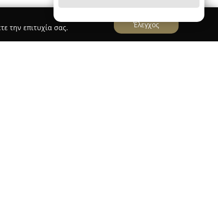
Έλεγχος
τε την επιτυχία σας.
ιές Θεσσαλονίκης και δραστηριοποιείται στον
ας κυρίως σε ταξιδιωτικά είδη και αξεσουάρ. Η
λογή προϊόντων, όπως βαλίτσες, σακ βουαγιάζ,
χολικές τσάντες, καλύπτοντας ποικίλες ανάγκες
ει επίσης επώνυμες επιλογές από
α διασφαλίζονται η ποιότητα και η
Luxus Bags διακρίνεται για τις ολοκληρωμένες
ιδιώτες όσο και σε επαγγελματίες, με έμφαση