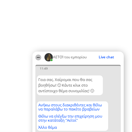
ΑΕΤΟΊ του εμπορίου
Live chat
11:49
Γεια σας. Χαίρομαι που θα σας
βοηθήσω! 🙂 Κάντε κλικ στο
αντίστοιχο θέμα συνομιλίας! 🙂
Ανήκω στους διακριθέντες και θέλω
να παραλάβω το πακέτο βραβείων
Θέλω να ελέγξω την επιχείρηση μου
στην κατάταξη "Αετοί"
Άλλο θέμα