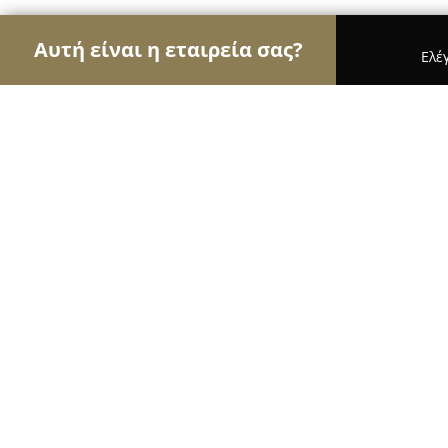
Αυτή είναι η εταιρεία σας?
Ελέ
Αετοί του εμπορίου
Καταστήματα Επίπλων, Μόδα
Luxus Bags
9.6
(47)
Συκιεσ, Κάρολου Κούν 20
Εμφάνιση αριθμού τηλεφώνου