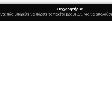
Συγχαρητήρια!
γξτε πώς μπορείτε να πάρετε το πακέτο βραβείων, για να απολαύσε
ς και Διατροφής - Συκιεσ
Luxus Bags
Σχετικά με την εταιρεία:
Η
Luxus Bags
εδρεύει στις Συκ
τομέα του εμπορίου, εστιάζοντ
εταιρεία διαθέτει πλούσια συλ
τσάντες ώμου, τσαντάκια και σ
Δείτε περισσότερα >>
των πελατών.
Η γκάμα προϊόντων περιλαμβάν
αναγνωρισμένα brands, ώστε ν
ανθεκτικότητα. Στην αγορά, η 
λύσεις που προσφέρει τόσο σε 