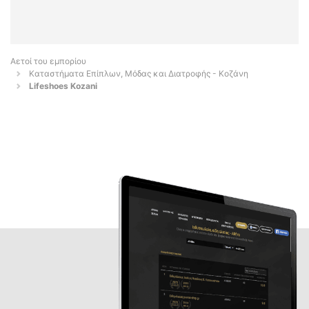
Αετοί του εμπορίου
Καταστήματα Επίπλων, Μόδας και Διατροφής - Κοζάνη
Lifeshoes Kozani