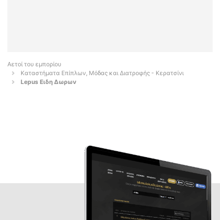
Αετοί του εμπορίου
Καταστήματα Επίπλων, Μόδας και Διατροφής - Κερατσίνι
Lepus Ειδη Δωρων