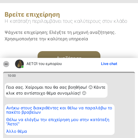
Βρείτε επιχείρηση
Η κατάταξη περιλαμβάνει τους καλύτερους στον κλάδο
Ψάχνετε επιχείρηση; Ελέγξτε τη μηχανή αναζήτησης.
Χρησιμοποιήστε την καλύτερη υπηρεσία
Αναζήτηση
ΑΕΤΟΊ του εμπορίου
Live chat
10:00
Γεια σας. Χαίρομαι που θα σας βοηθήσω! 🙂 Κάντε
κλικ στο αντίστοιχο θέμα συνομιλίας! 🙂
Διοργανωτής της
Κατάταξη
Επικοινωνία
Ανήκω στους διακριθέντες και θέλω να παραλάβω το
κατάταξης
Διακριθέντες
Επικοινωνία
πακέτο βραβείων
BEAUTIFUL COMPANY
Λίστα όλων
Μονοπρόσωπη ΙΚΕ
των
Θέλω να ελέγξω την επιχείρηση μου στην κατάταξη
ΤΗΛ. ΕΠΙΚΟΙΝΩΝΙΑΣ:
διακριθέντων
"Αετοί"
2104128019
Μεθοδολογία
Άλλο θέμα
email:
Όροι &
aetoi@beautifulcompany.co
προϋποθέσεις