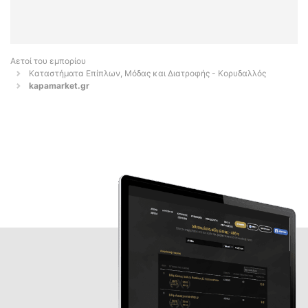
Αετοί του εμπορίου
Καταστήματα Επίπλων, Μόδας και Διατροφής - Κορυδαλλός
kapamarket.gr