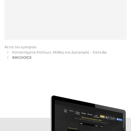
Αετοί του εμπορίου
Καταστήματα Επίπλων, Μόδας και Διατροφής - Χαλκιδα
INKCHOICE