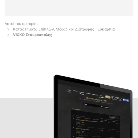
Αετοί του εμπορίου
Καταστήματα Επίπλων, Μόδας και Διατροφής - Ευκαρπια
VICKO Σταυρούπολης