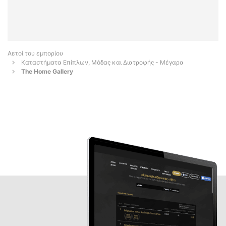
Αετοί του εμπορίου
Καταστήματα Επίπλων, Μόδας και Διατροφής - Μέγαρα
The Home Gallery