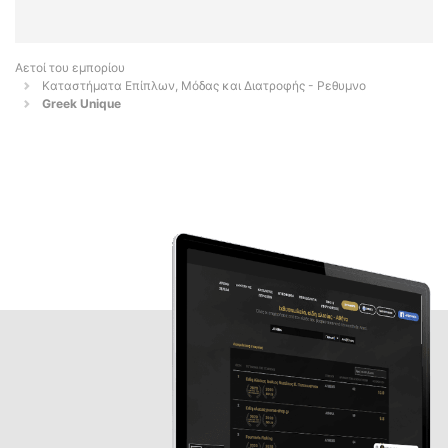
Αετοί του εμπορίου
Καταστήματα Επίπλων, Μόδας και Διατροφής - Ρεθυμνο
Greek Unique