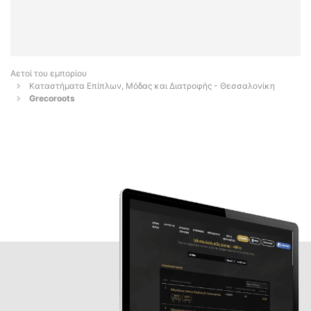
Αετοί του εμπορίου
Καταστήματα Επίπλων, Μόδας και Διατροφής - Θεσσαλονίκη
Grecoroots