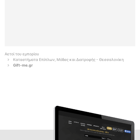
Αετοί του εμπορίου
Καταστήματα Επίπλων, Μόδας και Διατροφής - Θεσσαλονίκη
Gift-me.gr