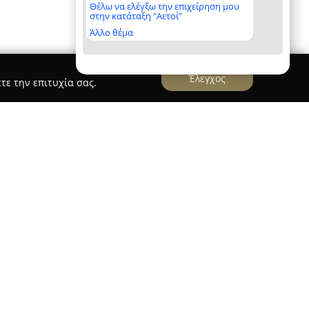
Θέλω να ελέγξω την επιχείρηση μου
στην κατάταξη "Αετοί"
Άλλο θέμα
Έλεγχος
τε την επιτυχία σας.
ποιείται στον χώρο της εμφιάλωσης και διανομής
χει εδραιώσει τη θέση της ως μία από τις
λάδου στην Ελλάδα, διαθέτοντας σύγχρονες
ς Αχαρνές Αττικής, στους πρόποδες της Πάρνηθας.
ραγωγή των αναψυκτικών
Frutop
, η εταιρεία θέτει
 της την απόλυτη ποιότητα, αξιοποιώντας 100%