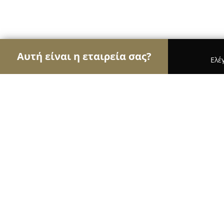
Αυτή είναι η εταιρεία σας?
Ελέ
Αετοί του εμπορίου
Καταστήματα Επίπλων, Μόδ
frutop
9.6
(47)
Αχαρνές, Σχίνων 5