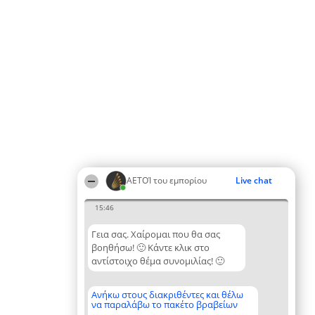
ΑΕΤΟΊ του εμπορίου
Live chat
15:46
Γεια σας. Χαίρομαι που θα σας
βοηθήσω! 🙂 Κάντε κλικ στο
αντίστοιχο θέμα συνομιλίας! 🙂
Ανήκω στους διακριθέντες και θέλω
να παραλάβω το πακέτο βραβείων