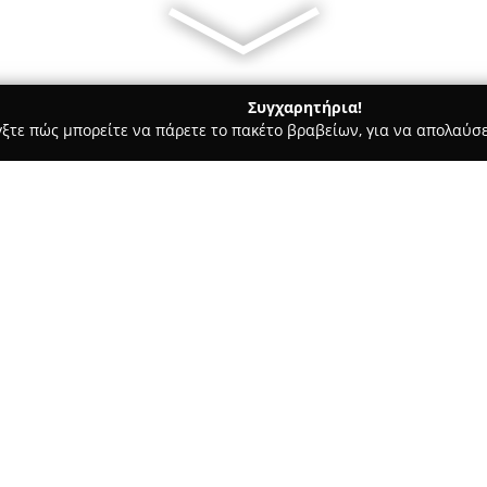
Συγχαρητήρια!
γξτε πώς μπορείτε να πάρετε το πακέτο βραβείων, για να απολαύσε
ας και Διατροφής - Αχαρνές
frutop
Σχετικά με την εταιρεία:
Η εταιρεία IBS Α.Ε. δραστηριο
αναψυκτικών από το 1975 και έ
κυριότερες βιομηχανίες του κ
εγκαταστάσεις 10.000 τ.μ. στι
Ιδιαίτερα γνωστή για την πα
στο επίκεντρο της φιλοσοφίας