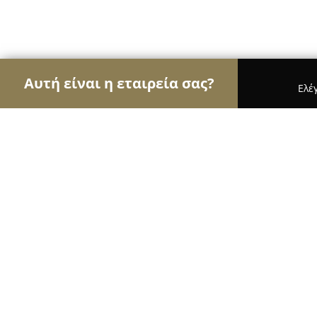
Αυτή είναι η εταιρεία σας?
Ελέ
Αετοί του εμπορίου
Καταστήματα Επίπλων, Μόδ
ergo-tel.gr
8.8
(695)
Διαβατά, ΜΑΚΕΔΟΝΟΜΑΧΟΥ ΠΑΠΑΝΙΚΟΛΑΟΥ 15 