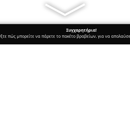
Συγχαρητήρια!
γξτε πώς μπορείτε να πάρετε το πακέτο βραβείων, για να απολαύσε
ας και Διατροφής - Διαβατά
ergo-tel.gr
Σχετικά με την εταιρεία:
Η εταιρεία
ergo-tel.gr
ξεκίνησε
της Ιωνίας Θεσσαλονίκης, επικ
στον τομέα του εμπορίου και τ
εξοπλισμού, αλλά και συναφώ
εγχώρια αγορά, η επιχείρηση 
υπηρεσιών και υψηλής ποιότητ
ΙΩΝΙΑ