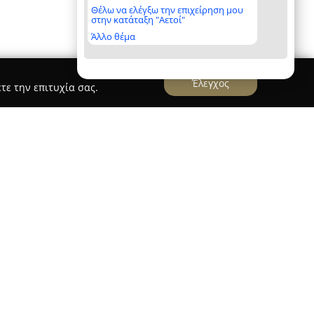
Θέλω να ελέγξω την επιχείρηση μου
στην κατάταξη "Αετοί"
Άλλο θέμα
Έλεγχος
τε την επιτυχία σας.
 τη δραστηριότητά της το 1998 στην περιοχή
εντρώνοντας τις επιχειρηματικές της κινήσεις
ης διάθεσης ηλεκτρολογικού και ηλεκτρονικού
ν προϊόντων. Με παρουσία πολλών ετών στην
διακρίνεται για την προσφορά αξιόπιστων
ας προϊόντων, τα οποία απευθύνονται τόσο σε