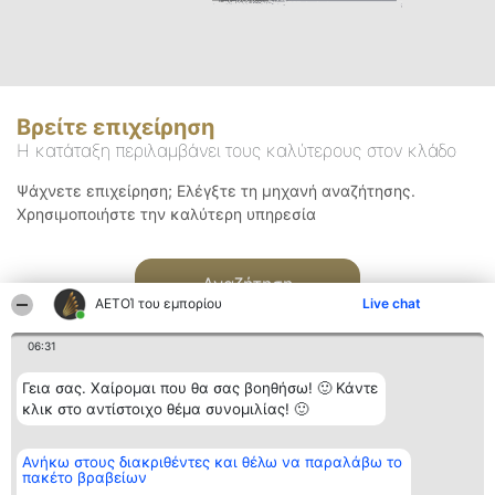
Βρείτε επιχείρηση
Η κατάταξη περιλαμβάνει τους καλύτερους στον κλάδο
Ψάχνετε επιχείρηση; Ελέγξτε τη μηχανή αναζήτησης.
Χρησιμοποιήστε την καλύτερη υπηρεσία
Αναζήτηση
ΑΕΤΟΊ του εμπορίου
Live chat
06:31
Γεια σας. Χαίρομαι που θα σας βοηθήσω! 🙂 Κάντε
κλικ στο αντίστοιχο θέμα συνομιλίας! 🙂
Διοργανωτής της
Κατάταξη
Επικοινωνία
Ανήκω στους διακριθέντες και θέλω να παραλάβω το
κατάταξης
Διακριθέντες
Επικοινωνία
πακέτο βραβείων
BEAUTIFUL COMPANY
Λίστα όλων
Μονοπρόσωπη ΙΚΕ