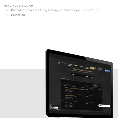
Αετοί του εμπορίου
Καταστήματα Επίπλων, Μόδας και Διατροφής - Κομοτηνή
Eclectico