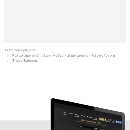
Αετοί του εμπορίου
Καταστήματα Επίπλων, Μόδας και Διατροφής - Θεσσαλονίκη
Thess Balloons