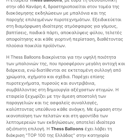
στην οδό Κανάρη 4, δραστηριοποιείται στον τομέα της
διακόσμησης εκδηλώσεων με μπαλόνια και της
παροχής επιλεγμένων πυροτεχνημάτων. Εξειδικεύεται
στη διαμόρφωση ιδιαίτερης ατμόσφαιρας για γάμους,
βαπτίσεις, παιδικά πάρτι, αποκαλύψεις φύλου, τελετές
αποφοίτησης και κάθε γιορτινή περίσταση, διαθέτοντας
πλούσια ποικιλία προϊόντων.
Η Thess Balloons διακρίνεται για την υψηλή ποιότητα
των μπαλονιών της, που προσφέρουν μεγάλη αντοχή και
διάρκεια, ενώ διατίθενται σε εκτεταμένη συλλογή από
χρώματα, σχήματα και σχέδια. Παρέχει επίσης
πυροτεχνήματα, πυρσούς και συντριβάνια,
συμβάλλοντας στη δημιουργία αξέχαστων στιγμών. Η
εταιρεία ξεχωρίζει με την άμεση αποστολή των
παραγγελιών και τις ασφαλείς συναλλαγές,
καλύπτοντας υπεύθυνα κάθε ανάγκη. Με έμφαση στην
ικανοποίηση των πελατών και στη φροντίδα των
λεπτομερειών των εκδηλώσεων, αποτελεί ιδιαίτερα
αξιόπιστη επιλογή. Η
Thess Balloons
έχει λάβει τη
διάκριση "TOP 100 της Ελλάδας" στην κατηγορία