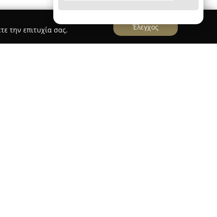
Έλεγχος
τε την επιτυχία σας.
στον τομέα των προϊόντων κάνναβης, έχοντας
ολη. Η επιχείρηση παρέχει μια μεγάλη συλλογή
 προϊόντα που ανταποκρίνονται σε ένα εύρος
αμβάνει έλαια CBD, ανθούς κάνναβης, ατμιστικά
idges, μαζί με νόμιμα προϊόντα THCP, THC-JD,
έρονται γλυκίσματα (gummies),
και εκχυλίσματα κάνναβης (hash).