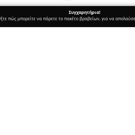
Συγχαρητήρια!
γξτε πώς μπορείτε να πάρετε το πακέτο βραβείων, για να απολαύσε
ας και Διατροφής - Ηλιούπολη
OIL - CARTRIDGES - GUMMIES - PREROLLED - HASH
RS - CBD OIL -
Σχετικά με την εταιρεία:
ED - HASH
Η
CÃNNA BROS
εξειδικεύεται 
φυσικό κατάστημα στην Ηλιούπ
από ευρωπαϊκά, πιστοποιημένα
αναγκών. Η ποικιλία της περιλ
προϊόντα όπως vapes και cartr
Δείτε περισσότερα >>
THCPO και CBG. Επίσης, προσφ
προσυσκευασμένα (prerolled) 