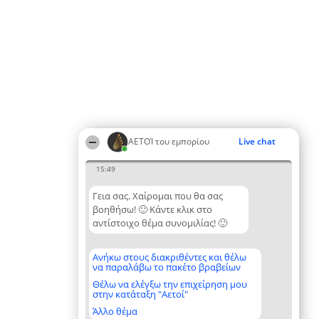
ΑΕΤΟΊ του εμπορίου
Live chat
15:49
Γεια σας. Χαίρομαι που θα σας
βοηθήσω! 🙂 Κάντε κλικ στο
αντίστοιχο θέμα συνομιλίας! 🙂
Ανήκω στους διακριθέντες και θέλω
να παραλάβω το πακέτο βραβείων
Θέλω να ελέγξω την επιχείρηση μου
στην κατάταξη "Αετοί"
Άλλο θέμα