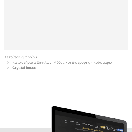
Αετοί του εμπορίου
Καταστήματα Επίπλων, Μόδας και Διατροφής - Καλαμαριά
Crystal house