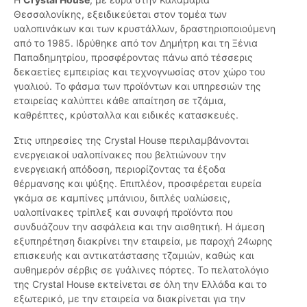
Θεσσαλονίκης, εξειδικεύεται στον τομέα των
υαλοπινάκων και των κρυστάλλων, δραστηριοποιούμενη
από το 1985. Ιδρύθηκε από τον Δημήτρη και τη Ξένια
Παπαδημητρίου, προσφέροντας πάνω από τέσσερις
δεκαετίες εμπειρίας και τεχνογνωσίας στον χώρο του
γυαλιού. Το φάσμα των προϊόντων και υπηρεσιών της
εταιρείας καλύπτει κάθε απαίτηση σε τζάμια,
καθρέπτες, κρύσταλλα και ειδικές κατασκευές.
Στις υπηρεσίες της Crystal House περιλαμβάνονται
ενεργειακοί υαλοπίνακες που βελτιώνουν την
ενεργειακή απόδοση, περιορίζοντας τα έξοδα
θέρμανσης και ψύξης. Επιπλέον, προσφέρεται ευρεία
γκάμα σε καμπίνες μπάνιου, διπλές υαλώσεις,
υαλοπίνακες τρίπλεξ και συναφή προϊόντα που
συνδυάζουν την ασφάλεια και την αισθητική. Η άμεση
εξυπηρέτηση διακρίνει την εταιρεία, με παροχή 24ωρης
επισκευής και αντικατάστασης τζαμιών, καθώς και
αυθημερόν σέρβις σε γυάλινες πόρτες. Το πελατολόγιο
της Crystal House εκτείνεται σε όλη την Ελλάδα και το
εξωτερικό, με την εταιρεία να διακρίνεται για την