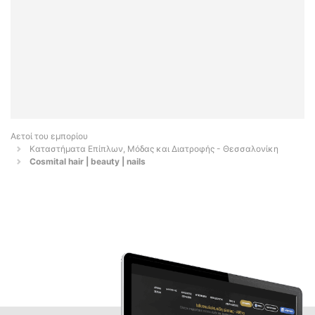
Αετοί του εμπορίου
Καταστήματα Επίπλων, Μόδας και Διατροφής - Θεσσαλονίκη
Cosmital hair | beauty | nails