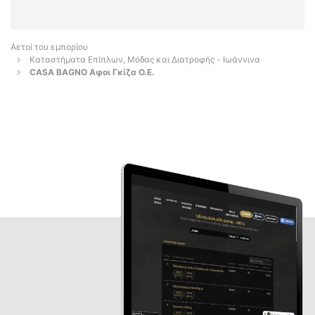
Αετοί του εμπορίου
Καταστήματα Επίπλων, Μόδας και Διατροφής - Ιωάννινα
CASA BAGNO Αφοι Γκίζα Ο.Ε.