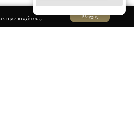
Έλεγχος
τε την επιτυχία σας.
αστηριοποιείται στα Τρίκαλα, στη διεύθυνση
 στην εμπορία εκκλησιαστικών ειδών καθώς και
τικειμένων. Διακρίνεται για τη δέσμευσή της
σφέροντας προσεκτικά επιλεγμένες βυζαντινές
νται με επιμέλεια και σεβασμό συγκεκριμένων
ποτελεί αποτέλεσμα λεπτομερούς εργασίας,
νόνες της βυζαντινής αγιογραφίας και
τα.