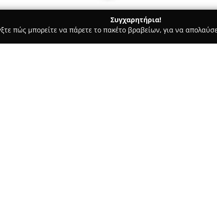
Συγχαρητήρια!
γξτε πώς μπορείτε να πάρετε το πακέτο βραβείων, για να απολαύσε
ς και Διατροφής - Τρίκαλα
Byzanteiko.gr
Σχετικά με την εταιρεία:
Η επιχείρηση
Byzanteiko.gr
δρ
Ασκληπιού 29, και ειδικεύεται
χειροποίητων θρησκευτικών αν
στην ορθόδοξη παράδοση, προ
Δείτε περισσότερα >>
εικόνες, οι οποίες δημιουργού
κριτηρίων. Κάθε δημιουργία α
ακολουθώντας αυστηρά τους κα
εξασφαλίζοντας υψηλή ποιότη