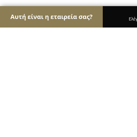
Αυτή είναι η εταιρεία σας?
Ελέ
Αετοί του εμπορίου
Καταστήματα Επίπλων, Μόδα
Byzanteiko.gr
10
(213)
Τρίκαλα, Τρίκαλα, Ασκληπιού 29
Εμφάνιση αριθμού τηλεφώνου