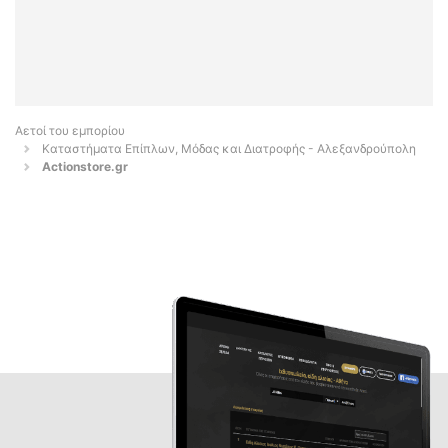
Αετοί του εμπορίου
Καταστήματα Επίπλων, Μόδας και Διατροφής - Αλεξανδρούπολη
Actionstore.gr