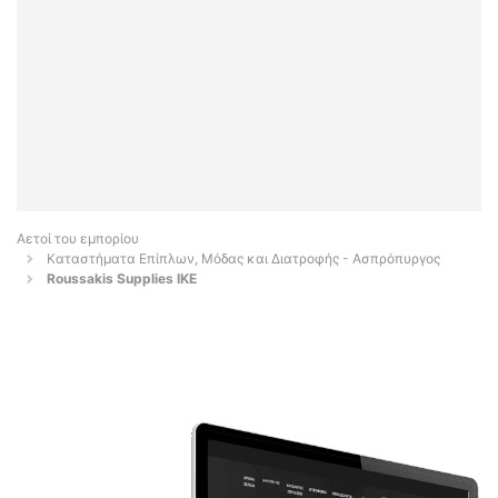
Αετοί του εμπορίου
Καταστήματα Επίπλων, Μόδας και Διατροφής - Ασπρόπυργος
Roussakis Supplies IKE