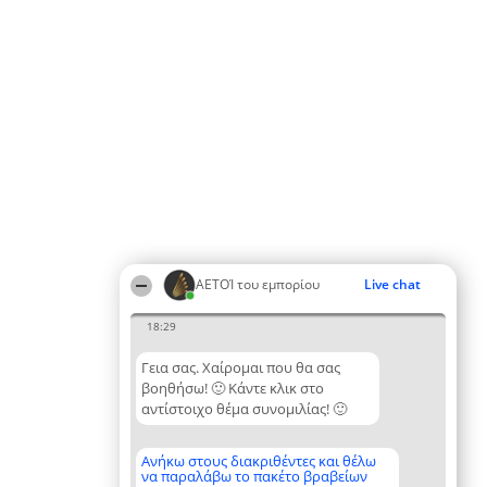
ΑΕΤΟΊ του εμπορίου
Live chat
18:29
Γεια σας. Χαίρομαι που θα σας
βοηθήσω! 🙂 Κάντε κλικ στο
αντίστοιχο θέμα συνομιλίας! 🙂
Ανήκω στους διακριθέντες και θέλω
να παραλάβω το πακέτο βραβείων