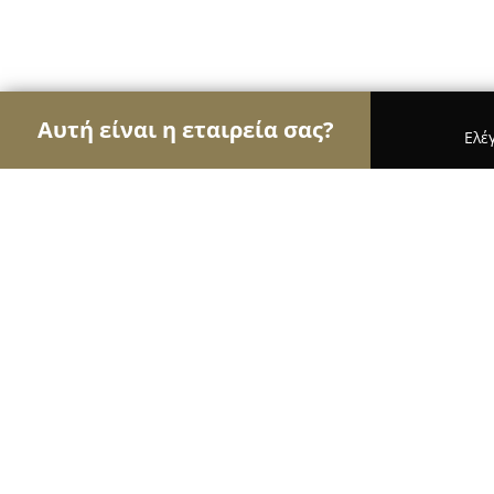
Αυτή είναι η εταιρεία σας?
Ελέ
Αετοί του εμπορίου
Καταστήματα Επίπλων, Μόδ
Ktima Palivou
9.4
(629)