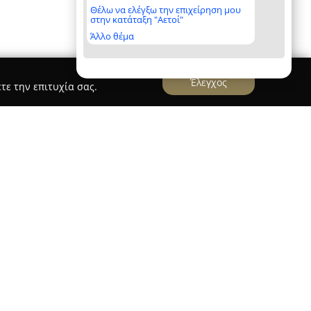
Θέλω να ελέγξω την επιχείρηση μου
στην κατάταξη "Αετοί"
Άλλο θέμα
Έλεγχος
τε την επιτυχία σας.
οικογενειακή επιχείρηση που βρίσκεται στην
ει σημαντικό ρόλο στον χώρο της ελληνικής
 περιοχή αυτή, με παράδοση αμπελοκαλλιέργειας
η οικογένεια Παλυβού διαχειρίζεται περισσότερα
 αμπελώνων με συνέπεια και φροντίδα. Το
ογικές και αειφόρες τεχνικές καλλιέργειας,