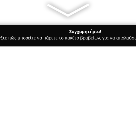
Συγχαρητήρια!
γξτε πώς μπορείτε να πάρετε το πακέτο βραβείων, για να απολαύσε
ας και Διατροφής - Νεμέα
Ktima Palivou
Σχετικά με την εταιρεία:
Το
Κτήμα Παλυβού
είναι μια 
Αρχαία Νεμέα και διαδραματίζ
οινοποιίας από το 1995. Στην
που ξεπερνά τα 3.500 χρόνια, 
Δείτε περισσότερα >>
από 500 στρέμματα ιδιόκτητων
οινοποιείο εφαρμόζει μόνο βιολ