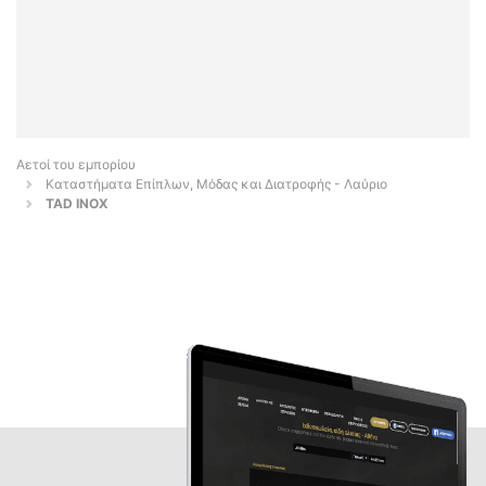
Αετοί του εμπορίου
Καταστήματα Επίπλων, Μόδας και Διατροφής - Λαύριο
TAD INOX