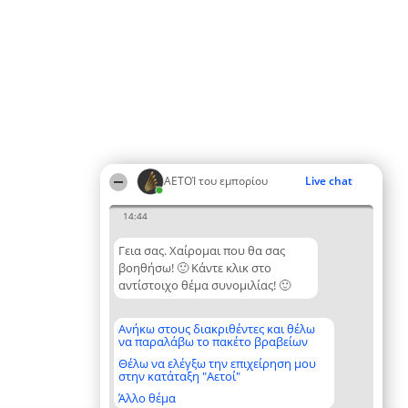
ΑΕΤΟΊ του εμπορίου
Live chat
14:44
Γεια σας. Χαίρομαι που θα σας
βοηθήσω! 🙂 Κάντε κλικ στο
αντίστοιχο θέμα συνομιλίας! 🙂
Ανήκω στους διακριθέντες και θέλω
να παραλάβω το πακέτο βραβείων
Θέλω να ελέγξω την επιχείρηση μου
στην κατάταξη "Αετοί"
Άλλο θέμα