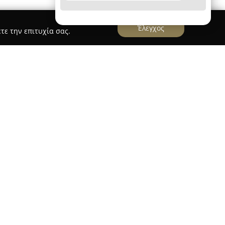
Έλεγχος
τε την επιτυχία σας.
ογενειακή επιχείρηση με μεγάλη ιστορική
ματοποιίας, έχοντας αφετηρία το 1979, ενώ
ια μια πορεία που ξεπερνά τα 70 χρόνια, καθώς
ης γενιάς. Εδρεύει στα Άνω Λιόσια, στη Λεωφόρο
 επικεντρώνεται στην παραγωγή χειροποίητων
 που αποσκοπούν στη διασφάλιση ξεκούραστου
ρήση φυσικών, υποαλλεργικών υλικών εξαιρετικής