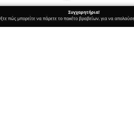
Συγχαρητήρια!
γξτε πώς μπορείτε να πάρετε το πακέτο βραβείων, για να απολαύσε
ς και Διατροφής - Άνω Λιόσια
Alfastrom
Σχετικά με την εταιρεία:
Η
Alfastrom
λειτουργεί ως οικ
διαδρομή στον τομέα της στρω
ορισμένες πηγές κάνουν λόγο γ
πρόκειται για επιχείρηση τρίτ
Δείτε περισσότερα >>
Μεγάλου Αλεξάνδρου 315, και
στρωμάτων υψηλής ποιότητας,
ύπνου.
Η εταιρεία ξεχωρίζει για τη χ