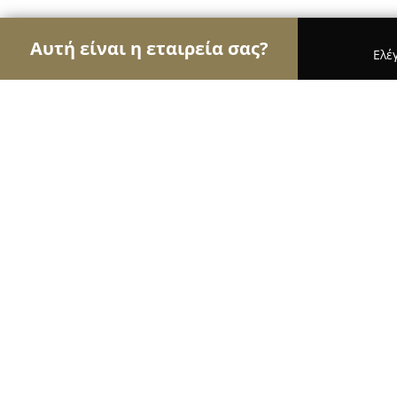
Αυτή είναι η εταιρεία σας?
Ελέ
Αετοί του εμπορίου
Καταστήματα Επίπλων, Μόδα
Alfastrom
9.7
(232)
Άνω Λιόσια, Leoforos megalou aleksandrou 315
Εμφάνιση αριθμού τηλεφώνου