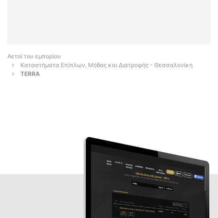
Αετοί του εμπορίου
Καταστήματα Επίπλων, Μόδας και Διατροφής - Θεσσαλονίκη
TERRA