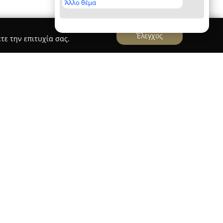
Άλλο θέμα
Έλεγχος
τε την επιτυχία σας.
τηριοποιείται στον χώρο του εμπορίου
 το 1988, αποτελώντας ένα κατεστημένο
ακρίνεται για την αφοσίωσή της στην ποιότητα
 για την εξυπηρέτηση των πελατών, δίνoντας
των αναγκών τους.
ρακτηρίζει τη διαδρομή της εταιρείας, καθώς
λλαγές της μόδας, ενσωματώνοντας νέες τάσεις
του χρόνου. Στο κατάστημα του La Scarpa Shoes