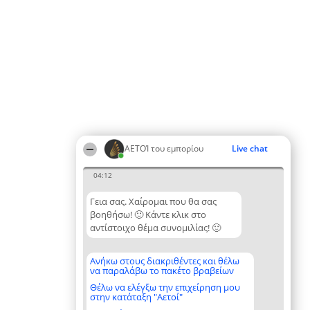
ΑΕΤΟΊ του εμπορίου
Live chat
04:12
Γεια σας. Χαίρομαι που θα σας
βοηθήσω! 🙂 Κάντε κλικ στο
αντίστοιχο θέμα συνομιλίας! 🙂
Ανήκω στους διακριθέντες και θέλω
να παραλάβω το πακέτο βραβείων
Θέλω να ελέγξω την επιχείρηση μου
στην κατάταξη "Αετοί"