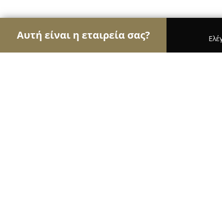
Αυτή είναι η εταιρεία σας?
Ελέ
Αετοί του εμπορίου
Καταστήματα Επίπλων, Μόδα
La Scarpa Shoes & Bags
9.5
(66)
Άνω Λιόσια, ??no Liósia