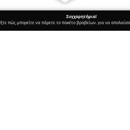
Συγχαρητήρια!
γξτε πώς μπορείτε να πάρετε το πακέτο βραβείων, για να απολαύσε
ς και Διατροφής - Άνω Λιόσια
La Scarpa Shoes & Bags
Σχετικά με την εταιρεία:
Η
La Scarpa Shoes & Bags
δρασ
υποδημάτων και αξεσουάρ από
κατάστημα στα Άνω Λιόσια. Δι
των προϊόντων της, καθώς και
Δείτε περισσότερα >>
μεγάλη σημασία στην κάλυψη 
Η επιδίωξη της καινοτομίας χα
προσαρμόζεται διαρκώς στις α
και βελτιώσεις με την πάροδο 