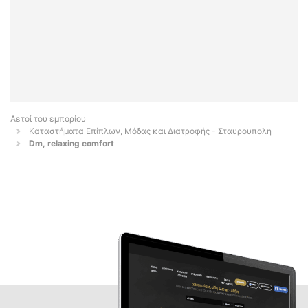
Αετοί του εμπορίου
Καταστήματα Επίπλων, Μόδας και Διατροφής - Σταυρουπολη
Dm, relaxing comfort