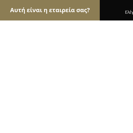
Αυτή είναι η εταιρεία σας?
Ελέ
Αετοί του εμπορίου
Καταστήματα Επίπλων, Μόδ
Κοτοπουλα Ταραμπουσκας Δημητρ
8.7
(13)
Έδεσσα, Παύλου Μελά 5
Εμφάνιση αριθμού τηλεφώνου