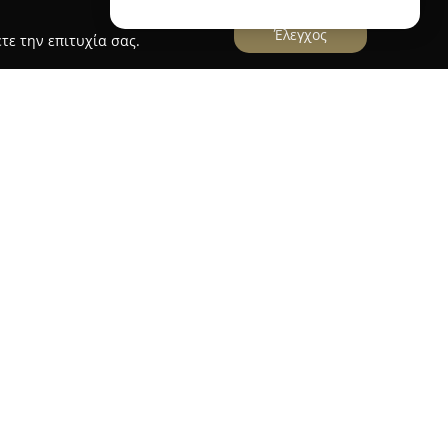
Έλεγχος
τε την επιτυχία σας.
τρης
 Δημητρης
δραστηριοποιείται στην Έδεσσα, στην
ας μια σύγχρονη επιχείρηση με μακρά εμπειρία
ης διανομής τροφίμων. Η διοίκηση της εταιρείας
σκα, παρέχοντας μια μεγάλη και ποιοτική
ουν τις ανάγκες τόσο ιδιωτών όσο και
ιοχή του Νομού Πέλλας.
μβάνονται φρέσκα και ψητά κοτόπουλα, καθώς
τα πουλερικών. Η εταιρεία προσφέρει ακόμη
α είδη διατροφής, συμπεριλαμβανομένων