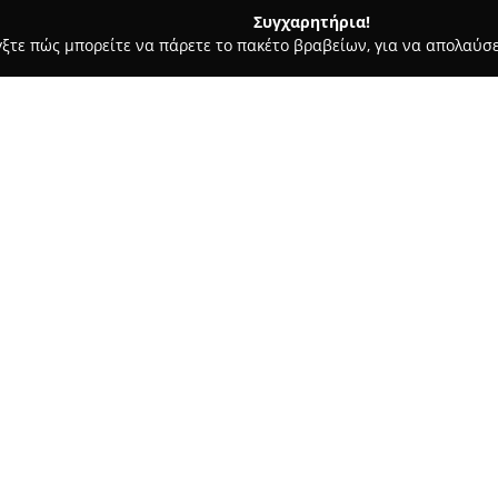
Συγχαρητήρια!
γξτε πώς μπορείτε να πάρετε το πακέτο βραβείων, για να απολαύσε
ας και Διατροφής - Έδεσσα
Κοτοπουλα Ταραμπουσκας Δημη
ης
Σχετικά με την εταιρεία:
Η
Κοτοπουλα Ταραμπουσκας
οδό Παύλου Μελά 5, αποτελώντ
στον κλάδο του εμπορίου και τ
ανήκει στον Δημήτρη Ταραμπού
Δείτε περισσότερα >>
συλλογή προϊόντων που καλύπτ
επαγγελματιών σε όλη την περ
Στην προϊοντική γκάμα περιλα
επίσης διάφορα παρασκευάσμα
κατεψυγμένα και συσκευασμέν