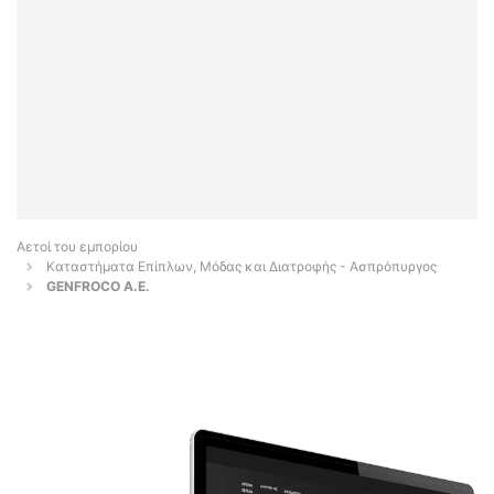
Αετοί του εμπορίου
Καταστήματα Επίπλων, Μόδας και Διατροφής - Ασπρόπυργος
GENFROCO A.E.