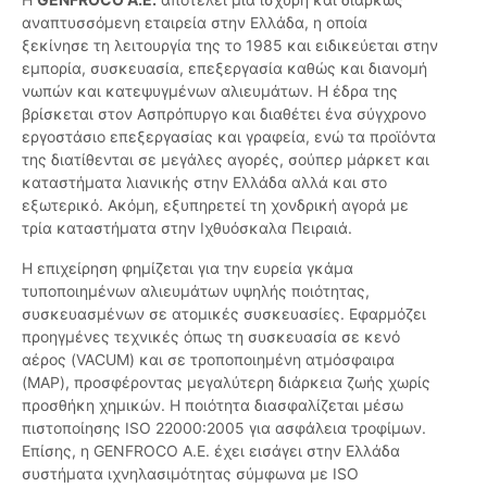
αναπτυσσόμενη εταιρεία στην Ελλάδα, η οποία
ξεκίνησε τη λειτουργία της το 1985 και ειδικεύεται στην
εμπορία, συσκευασία, επεξεργασία καθώς και διανομή
νωπών και κατεψυγμένων αλιευμάτων. Η έδρα της
βρίσκεται στον Ασπρόπυργο και διαθέτει ένα σύγχρονο
εργοστάσιο επεξεργασίας και γραφεία, ενώ τα προϊόντα
της διατίθενται σε μεγάλες αγορές, σούπερ μάρκετ και
καταστήματα λιανικής στην Ελλάδα αλλά και στο
εξωτερικό. Ακόμη, εξυπηρετεί τη χονδρική αγορά με
τρία καταστήματα στην Ιχθυόσκαλα Πειραιά.
Η επιχείρηση φημίζεται για την ευρεία γκάμα
τυποποιημένων αλιευμάτων υψηλής ποιότητας,
συσκευασμένων σε ατομικές συσκευασίες. Εφαρμόζει
προηγμένες τεχνικές όπως τη συσκευασία σε κενό
αέρος (VACUM) και σε τροποποιημένη ατμόσφαιρα
(MAP), προσφέροντας μεγαλύτερη διάρκεια ζωής χωρίς
προσθήκη χημικών. Η ποιότητα διασφαλίζεται μέσω
πιστοποίησης ISO 22000:2005 για ασφάλεια τροφίμων.
Επίσης, η GENFROCO A.E. έχει εισάγει στην Ελλάδα
συστήματα ιχνηλασιμότητας σύμφωνα με ISO