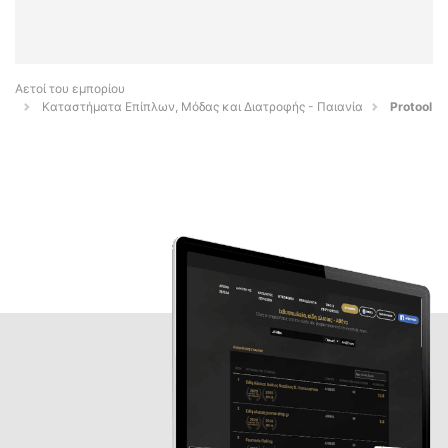
Αετοί του εμπορίου
Καταστήματα Επίπλων, Μόδας και Διατροφής - Παιανία
Protool