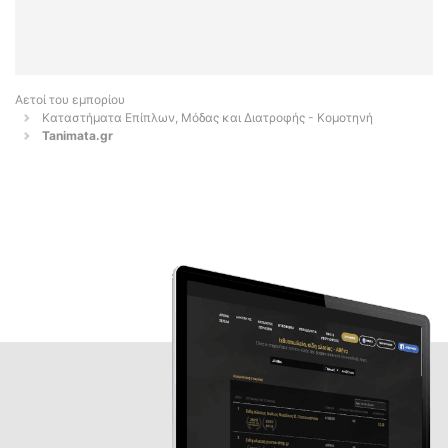
Αετοί του εμπορίου
Καταστήματα Επίπλων, Μόδας και Διατροφής - Κομοτηνή
Tanimata.gr