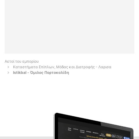
Αετοί του εμπορίου
Καταστήματα Επίπλων, Μόδας και Διατροφής - Λαρισα
Istikbal - Όμιλος Πορτοκαλίδη