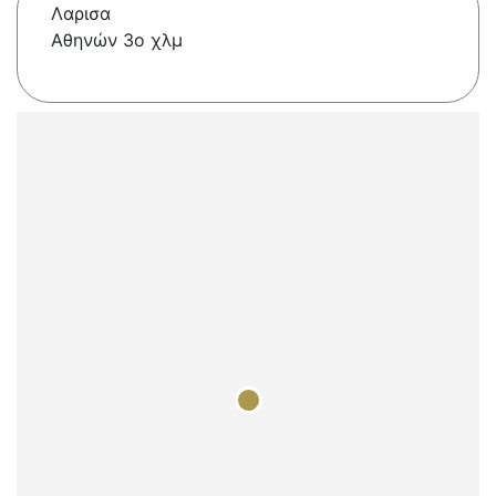
Λαρισα
Aθηνών 3ο χλμ