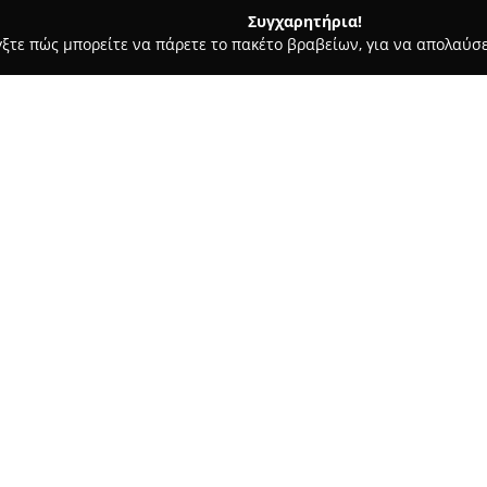
Συγχαρητήρια!
γξτε πώς μπορείτε να πάρετε το πακέτο βραβείων, για να απολαύσε
ας και Διατροφής - Ωραιοκαστρο
Season Watches & Jewels
Σχετικά με την εταιρεία:
Η εταιρεία
Season Watches & 
Θεσσαλονίκης και δραστηριοπο
για την εκτενή συλλογή ρολογ
μεγάλη ποικιλία σχεδίων ρολογ
έμφαση στις σύγχρονες τάσεις
στυλ και προτιμήσεων.
Εκτός από τα ρολόγια, το κατά
κοσμήματος, με συλλογές που 
δαχτυλίδια, δίνοντας έμφαση 