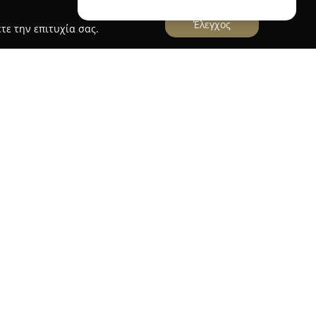
Έλεγχος
τε την επιτυχία σας.
Jewels
έχει την έδρα της στο Ωραιόκαστρο
ιείται στον τομέα του εμπορίου, διακρινόμενη
ιών και κοσμημάτων που προσφέρει. Διαθέτει
ιών για γυναίκες, άνδρες και παιδιά, δίνοντας
 της μόδας και στην εξυπηρέτηση πολλαπλών
στημα δίνει ιδιαίτερη προσοχή στον τομέα του
περιλαμβάνουν περιδέραια, βραχιόλια και
στην κομψότητα. Στο χαρτοφυλάκιό της