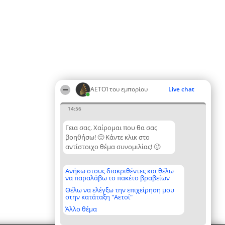
ΑΕΤΟΊ του εμπορίου
Live chat
14:56
Γεια σας. Χαίρομαι που θα σας
βοηθήσω! 🙂 Κάντε κλικ στο
αντίστοιχο θέμα συνομιλίας! 🙂
Ανήκω στους διακριθέντες και θέλω
να παραλάβω το πακέτο βραβείων
Θέλω να ελέγξω την επιχείρηση μου
στην κατάταξη "Αετοί"
Άλλο θέμα