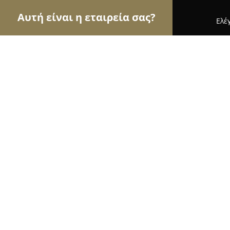
Αυτή είναι η εταιρεία σας?
Ελέ
Αετοί του εμπορίου
Καταστήματα Επίπλων, Μόδ
Season Watches & Jewels
9.2
(22)
Ωραιοκαστρο, Δ. Γουναρη 32
Εμφάνιση αριθμού τηλεφώνου