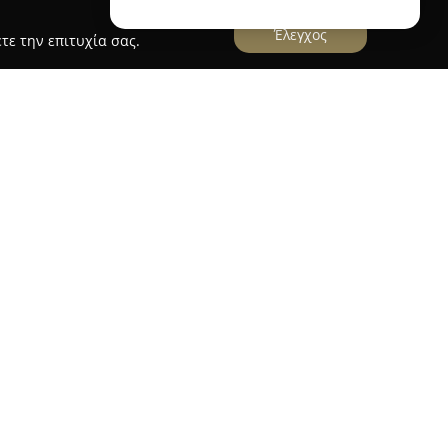
Έλεγχος
τε την επιτυχία σας.
 62 στον Βύρωνα, η
Maria's Creations
αποτελεί
ον χώρο του εμπορίου, με έμφαση στα είδη
χείρηση προσφέρει ευρεία συλλογή από ποιοτικά
 μορφή δημιουργικής έκφρασης, καλύπτοντας
αι ειδικευμένα εργαλεία για ερασιτέχνες και
σο στη γνώση όσο και στην επιδεξιότητα, με
s να εμπλουτίζει το πακέτο υπηρεσιών της
ικά με το πλέξιμο, το ράψιμο και τις