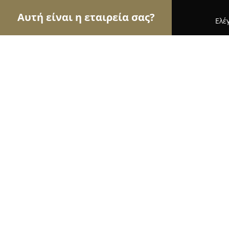
Αυτή είναι η εταιρεία σας?
Ελέ
Αετοί του εμπορίου
Καταστήματα Επίπλων, Μόδ
Maria's Creations
8.2
(30)
Βύρωνας, Κολοκοτρώνη 62
Εμφάνιση αριθμού τηλεφώνου