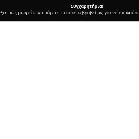
Συγχαρητήρια!
γξτε πώς μπορείτε να πάρετε το πακέτο βραβείων, για να απολαύσε
ας και Διατροφής - Βύρωνας
Maria's Creations
Σχετικά με την εταιρεία:
Με έδρα την οδό Κολοκοτρώνη
σημαντικό σημείο αναφοράς στ
ραπτικής και φερμουάρ. Η επι
υλικά που υποστηρίζουν κάθε
Δείτε περισσότερα >>
τόσο βασικές προμήθειες όσο κ
επαγγελματίες δημιουργούς.
Ιδιαίτερη βαρύτητα δίνεται τό
αποτέλεσμα η Maria's Creation
διοργανώνοντας σεμινάρια σχετ