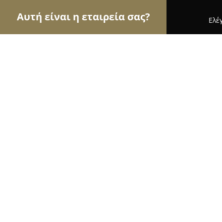
Αυτή είναι η εταιρεία σας?
Ελέ
Αετοί του εμπορίου
Καταστήματα Επίπλων, Μόδ
Alpine Greece
8.8
(11)
Βάρη, Μακεδονίας 6
Εμφάνιση αριθμού τηλεφώνου