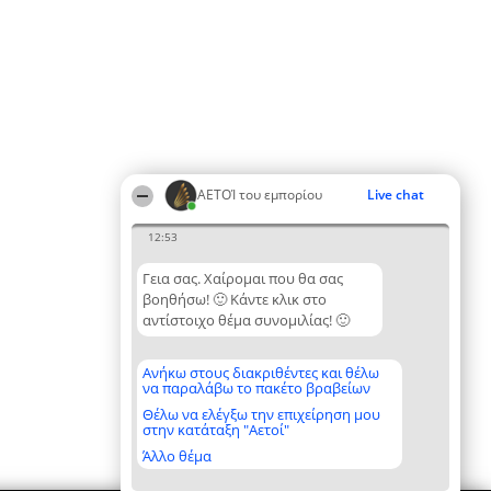
ΑΕΤΟΊ του εμπορίου
Live chat
12:53
Γεια σας. Χαίρομαι που θα σας
βοηθήσω! 🙂 Κάντε κλικ στο
αντίστοιχο θέμα συνομιλίας! 🙂
Ανήκω στους διακριθέντες και θέλω
να παραλάβω το πακέτο βραβείων
Θέλω να ελέγξω την επιχείρηση μου
στην κατάταξη "Αετοί"
Άλλο θέμα