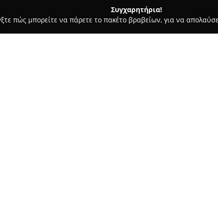
Συγχαρητήρια!
γξτε πώς μπορείτε να πάρετε το πακέτο βραβείων, για να απολαύσε
ας και Διατροφής - Βάρη
Alpine Greece
Σχετικά με την εταιρεία:
Alpine Greece
λειτουργεί ως ε
προϊόντων Alpine στην Ελλάδα
συστημάτων αυτοκινήτου υψηλή
έμφαση στην καινοτομία και σ
Δείτε περισσότερα >>
προϊόντων όπως κεντρικές μο
ενισχυτές, ηχεία, ψηφιακοί κα
Η συνεχής δέσμευση στην τεχ
της οδηγικής εμπειρίας, μέσ
ψυχαγωγίας. Ένα βασικό ανταγ