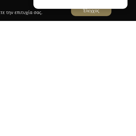
Έλεγχος
τε την επιτυχία σας.
πίσημος αντιπρόσωπος και διανομέας των
, εστιάζοντας στην εμπορία ηλεκτρονικών
ς ποιότητας. Η εταιρεία δίνει ιδιαίτερη
την αξιοπιστία, παρέχοντας μια ευρεία συλλογή
νάδες, ηχοσυστήματα, συστήματα πλοήγησης,
θρέφτες, κάμερες και dash cams.
νολογική υπεροχή συμβάλλει στην αναβάθμιση
ω της ενσωμάτωσης προηγμένων λύσεων ήχου και
ωνιστικό πλεονέκτημα της Alpine Greece στην