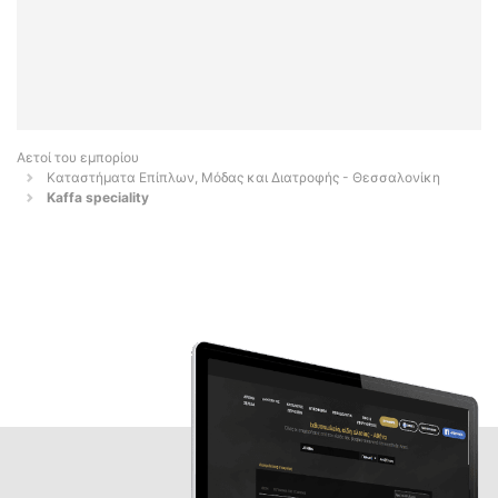
Αετοί του εμπορίου
Καταστήματα Επίπλων, Μόδας και Διατροφής - Θεσσαλονίκη
Kaffa speciality