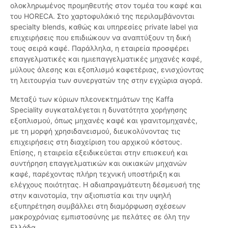
ολοκληρωμένος προμηθευτής στον τομέα του καφέ και
του HORECA. Στο χαρτοφυλάκιό της περιλαμβάνονται
specialty blends, καθώς και υπηρεσίες private label για
επιχειρήσεις που επιδιώκουν να αναπτύξουν τη δική
τους σειρά καφέ. Παράλληλα, η εταιρεία προσφέρει
επαγγελματικές και ημιεπαγγελματικές μηχανές καφέ,
μύλους άλεσης και εξοπλισμό καφετέριας, ενισχύοντας
τη λειτουργία των συνεργατών της στην εγχώρια αγορά.
Μεταξύ των κύριων πλεονεκτημάτων της Kaffa
Speciality συγκαταλέγεται η δυνατότητα χορήγησης
εξοπλισμού, όπως μηχανές καφέ και γρανιτομηχανές,
με τη μορφή χρησιδανεισμού, διευκολύνοντας τις
επιχειρήσεις στη διαχείριση του αρχικού κόστους.
Επίσης, η εταιρεία εξειδικεύεται στην επισκευή και
συντήρηση επαγγελματικών και οικιακών μηχανών
καφέ, παρέχοντας πλήρη τεχνική υποστήριξη και
ελέγχους ποιότητας. Η αδιαπραγμάτευτη δέσμευσή της
στην καινοτομία, την αξιοπιστία και την υψηλή
εξυπηρέτηση συμβάλλει στη διαμόρφωση σχέσεων
μακροχρόνιας εμπιστοσύνης με πελάτες σε όλη την
Ελλάδα.