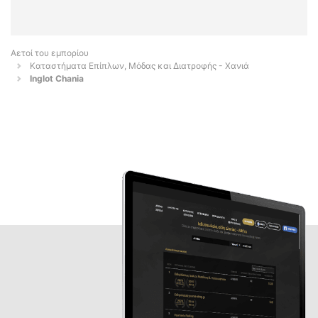
Αετοί του εμπορίου
Καταστήματα Επίπλων, Μόδας και Διατροφής - Χανιά
Inglot Chania