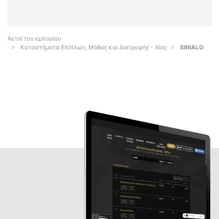
Αετοί του εμπορίου
Καταστήματα Επίπλων, Μόδας και Διατροφής - Χίος
SINIALO