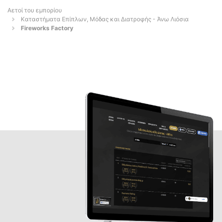
Αετοί του εμπορίου
Καταστήματα Επίπλων, Μόδας και Διατροφής - Άνω Λιόσια
Fireworks Factory