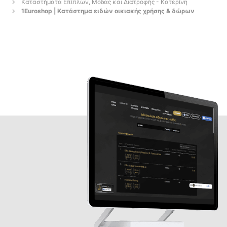
Καταστήματα Επίπλων, Μόδας και Διατροφής - Κατερίνη
1Euroshop | Κατάστημα ειδών οικιακής χρήσης & δώρων