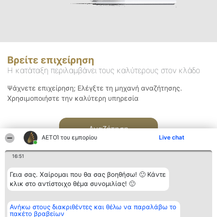
Βρείτε επιχείρηση
Η κατάταξη περιλαμβάνει τους καλύτερους στον κλάδο
Ψάχνετε επιχείρηση; Ελέγξτε τη μηχανή αναζήτησης.
Χρησιμοποιήστε την καλύτερη υπηρεσία
Αναζήτηση
ΑΕΤΟΊ του εμπορίου
Live chat
16:51
Γεια σας. Χαίρομαι που θα σας βοηθήσω! 🙂 Κάντε
κλικ στο αντίστοιχο θέμα συνομιλίας! 🙂
Διοργανωτής της
Κατάταξη
Επικοινωνία
Ανήκω στους διακριθέντες και θέλω να παραλάβω το
κατάταξης
Διακριθέντες
Επικοινωνία
πακέτο βραβείων
BEAUTIFUL COMPANY
Λίστα όλων