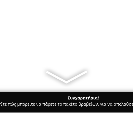
Συγχαρητήρια!
γξτε πώς μπορείτε να πάρετε το πακέτο βραβείων, για να απολαύσε
ς και Διατροφής - Άγιος Δημήτριος
ΕpsilonΒags