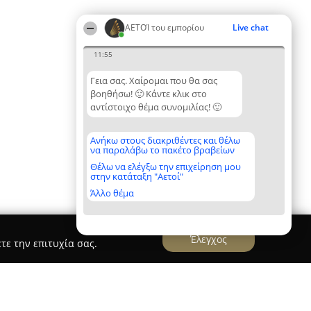
ΑΕΤΟΊ του εμπορίου
Live chat
11:55
Γεια σας. Χαίρομαι που θα σας
βοηθήσω! 🙂 Κάντε κλικ στο
αντίστοιχο θέμα συνομιλίας! 🙂
Ανήκω στους διακριθέντες και θέλω
να παραλάβω το πακέτο βραβείων
Θέλω να ελέγξω την επιχείρηση μου
στην κατάταξη "Αετοί"
Άλλο θέμα
Έλεγχος
τε την επιτυχία σας.