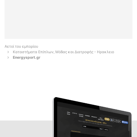
Αετοί του εμπορίου
Καταστήματα Επίπλων, Μόδας και Διατροφής - Ηρακλειο
Energysport.gr