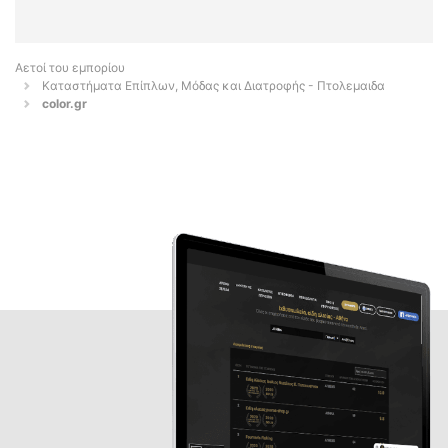
Αετοί του εμπορίου
Καταστήματα Επίπλων, Μόδας και Διατροφής - Πτολεμαιδα
color.gr