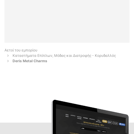
Αετοί του εμπορίου
Καταστήματα Επίπλων, Μόδας και Διατροφής - Κορυδαλλός
Deris Metal Charms