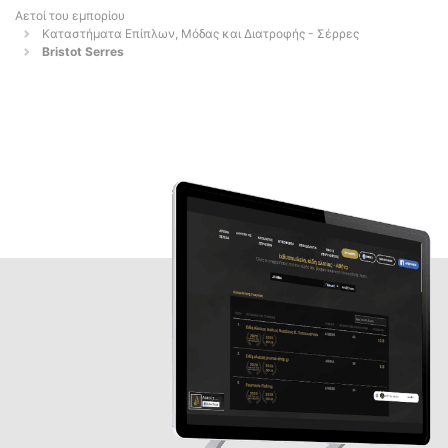
Αετοί του εμπορίου
Καταστήματα Επίπλων, Μόδας και Διατροφής - Σέρρες
Bristot Serres