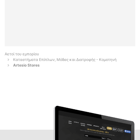
Αετοί του εμπορίου
Καταστήματα Επίπλων, Μόδας και Διατροφής - Κομοτηνή
Artesio Stores